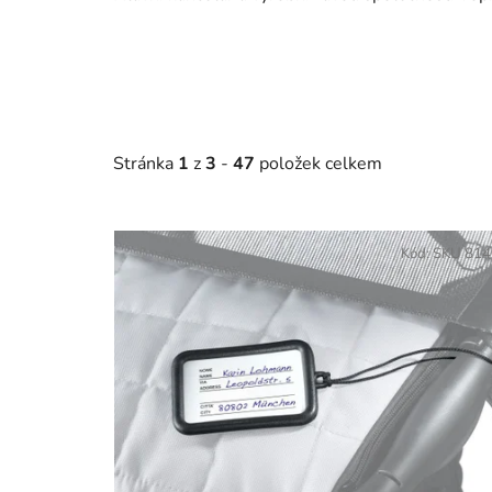
Stránka
1
z
3
-
47
položek celkem
V
ý
Kód:
SKU 81
p
i
s
p
r
o
d
u