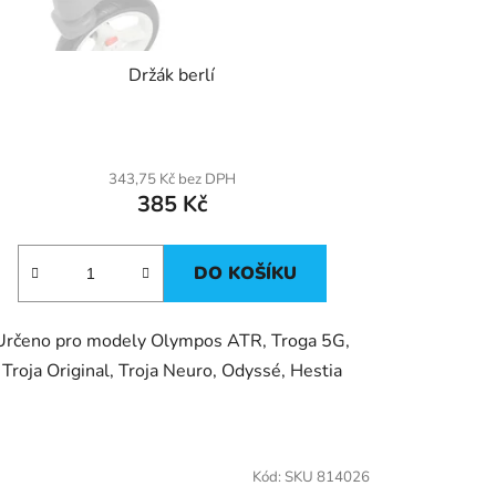
ů
Držák berlí
343,75 Kč bez DPH
385 Kč
DO KOŠÍKU
Určeno pro modely Olympos ATR, Troga 5G,
Troja Original, Troja Neuro, Odyssé, Hestia
Kód:
SKU 814026