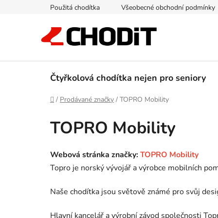
Přejít
Použitá chodítka
Všeobecné obchodní podmínky
na
obsah
Čtyřkolová chodítka nejen pro seniory
Domů
/
Prodávané značky
/
TOPRO Mobility
TOPRO Mobility
Webová stránka značky:
TOPRO Mobility
Topro je norský vývojář a výrobce mobilních po
Naše chodítka jsou světově známé pro svůj design
Hlavní kancelář a výrobní závod společnosti Topr