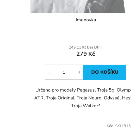
k
t
Jmenovka
ů
249,11 Kč bez DPH
279 Kč
DO KOŠÍKU
Určeno pro modely Pegasus, Troja 5g, Olym
ATR, Troja Original, Troja Neuro, Odyssé, Hest
Troja Walker²
Kód:
SKU 81