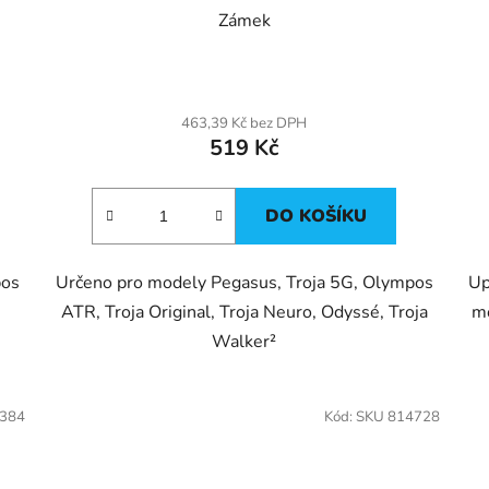
Zámek
463,39 Kč bez DPH
519 Kč
DO KOŠÍKU
pos
Určeno pro modely Pegasus, Troja 5G, Olympos
Up
ATR, Troja Original, Troja Neuro, Odyssé, Troja
mo
Walker²
5384
Kód:
SKU 814728