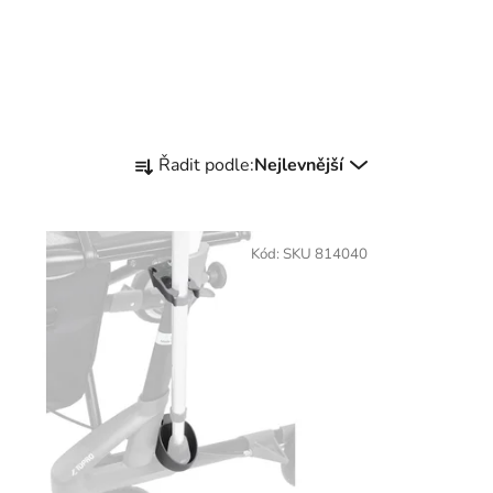
Ř
Řadit podle:
Nejlevnější
a
z
e
Kód:
SKU 814040
n
í
p
r
o
d
u
k
t