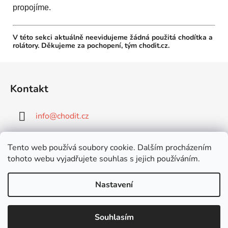
propojíme.
V této sekci aktuálně neevidujeme žádná použitá chodítka a
rolátory. Děkujeme za pochopení, tým chodit.cz.
Z
á
Kontakt
p
a
info
@
chodit.cz
t
í
+420 777 599 400
Tento web používá soubory cookie. Dalším procházením
tohoto webu vyjadřujete souhlas s jejich používáním.
+420 777 599 400
Nastavení
Vytvořil Shoptet
Souhlasím
Copyright 2026
Čtyřkolová chodítka
. Všechna práva