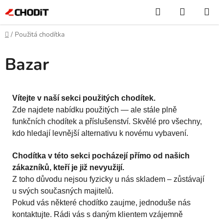
Přejít
Hledat
NÁKUP
na
KOŠÍK
obsah
Domů
/
Použitá chodítka
Bazar
Vítejte v naší sekci použitých chodítek.
Zde najdete nabídku použitých — ale stále plně
funkčních chodítek a příslušenství. Skvělé pro všechny,
kdo hledají levnější alternativu k novému vybavení.
Chodítka v této sekci pocházejí přímo od našich
zákazníků, kteří je již nevyužijí.
Z toho důvodu nejsou fyzicky u nás skladem – zůstávají
u svých současných majitelů.
Pokud vás některé chodítko zaujme, jednoduše nás
kontaktujte. Rádi vás s daným klientem vzájemně