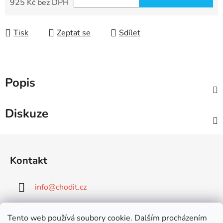
925 Kč bez DPH
Měrná cena:
Tisk
Zeptat se
Sdílet
Popis
Diskuze
Z
á
Kontakt
p
a
info
@
chodit.cz
t
í
+420 777 599 400
Tento web používá soubory cookie. Dalším procházením