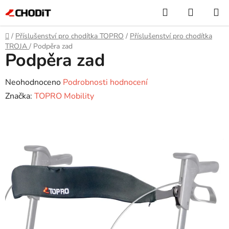
Přejít
Hledat
NÁKUP
na
KOŠÍK
obsah
Domů
/
Příslušenství pro chodítka TOPRO
/
Příslušenství pro chodítka
TROJA
/
Podpěra zad
Podpěra zad
Průměrné
Neohodnoceno
Podrobnosti hodnocení
hodnocení
Značka:
TOPRO Mobility
produktu
je
0,0
z
5
hvězdiček.