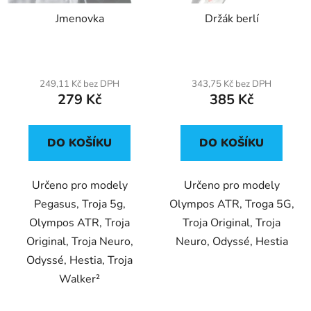
r
t
Jmenovka
Držák berlí
o
ů
d
u
k
249,11 Kč bez DPH
343,75 Kč bez DPH
t
279 Kč
385 Kč
ů
DO KOŠÍKU
DO KOŠÍKU
Určeno pro modely
Určeno pro modely
Pegasus, Troja 5g,
Olympos ATR, Troga 5G,
Olympos ATR, Troja
Troja Original, Troja
Original, Troja Neuro,
Neuro, Odyssé, Hestia
Odyssé, Hestia, Troja
Walker²