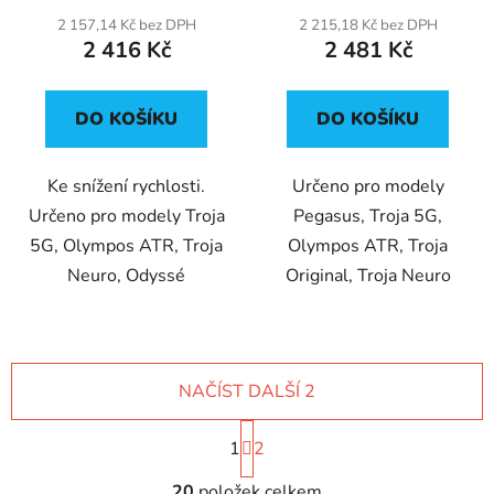
2 157,14 Kč bez DPH
2 215,18 Kč bez DPH
2 416 Kč
2 481 Kč
DO KOŠÍKU
DO KOŠÍKU
Ke snížení rychlosti.
Určeno pro modely
Určeno pro modely Troja
Pegasus, Troja 5G,
5G, Olympos ATR, Troja
Olympos ATR, Troja
Neuro, Odyssé
Original, Troja Neuro
NAČÍST DALŠÍ 2
S
1
t
2
r
O
á
20
položek celkem