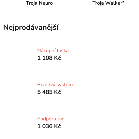
Troja Neuro
Troja Walker²
Nejprodávanější
Nákupní taška
1 108 Kč
Brzdový systém
5 485 Kč
Podpěra zad
1 036 Kč