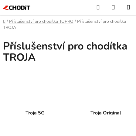
Přejít
Hledat
NÁKUP
na
KOŠÍK
obsah
Domů
/
Příslušenství pro chodítka TOPRO
/
Příslušenství pro chodítka
TROJA
Příslušenství pro chodítka
TROJA
Troja 5G
Troja Original