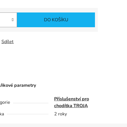
DO KOŠÍKU
Sdílet
ňkové parametry
Příslušenství pro
gorie
chodítka TROJA
ka
2 roky