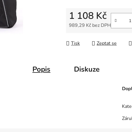
5
hvězdiček.
1 108 Kč
989,29 Kč bez DPH
Měrná cena:
Tisk
Zeptat se
Popis
Diskuze
Dopl
Kate
Záru