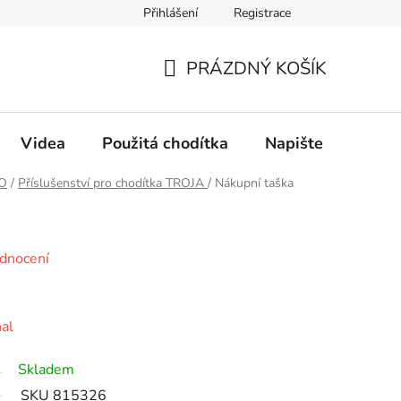
Přihlášení
Registrace
PRÁZDNÝ KOŠÍK
NÁKUPNÍ
KOŠÍK
Videa
Použitá chodítka
Napište nám
RO
/
Příslušenství pro chodítka TROJA
/
Nákupní taška
a
dnocení
nal
Skladem
SKU 815326