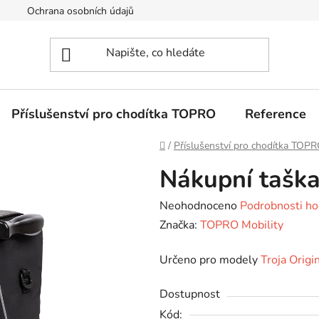
Ochrana osobních údajů
Příslušenství pro chodítka TOPRO
Reference
Domů
/
Příslušenství pro chodítka TOP
Nákupní tašk
Průměrné
Neohodnoceno
Podrobnosti ho
hodnocení
Značka:
TOPRO Mobility
produktu
Určeno pro modely
Troja Origi
je
0,0
Dostupnost
z
Kód: