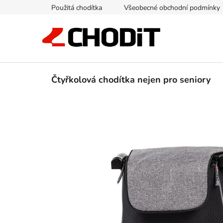
Přejít
Použitá chodítka
Všeobecné obchodní podmínky
na
obsah
Čtyřkolová chodítka nejen pro seniory