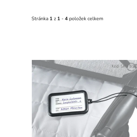
Stránka
1
z
1
-
4
položek celkem
V
ý
Kód:
SKU 81
p
i
s
p
r
o
d
u