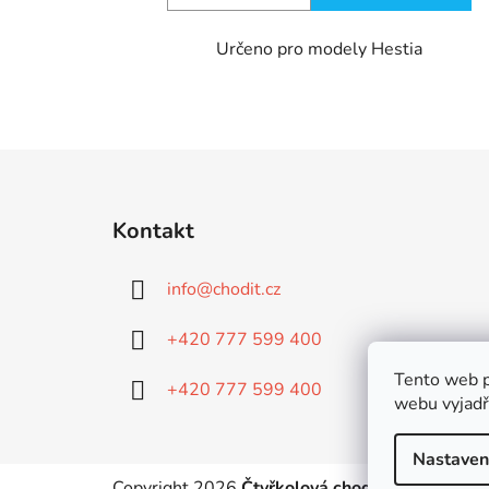
Určeno pro modely Hestia
Z
á
Kontakt
p
a
info
@
chodit.cz
t
í
+420 777 599 400
Tento web p
+420 777 599 400
webu vyjadřu
Nastaven
Copyright 2026
Čtyřkolová chodítka
. Všechna 