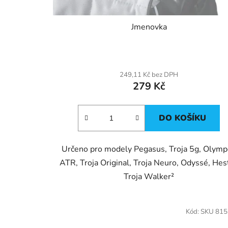
k
t
Jmenovka
ů
249,11 Kč bez DPH
279 Kč
DO KOŠÍKU
Určeno pro modely Pegasus, Troja 5g, Olym
ATR, Troja Original, Troja Neuro, Odyssé, Hest
Troja Walker²
Kód:
SKU 81