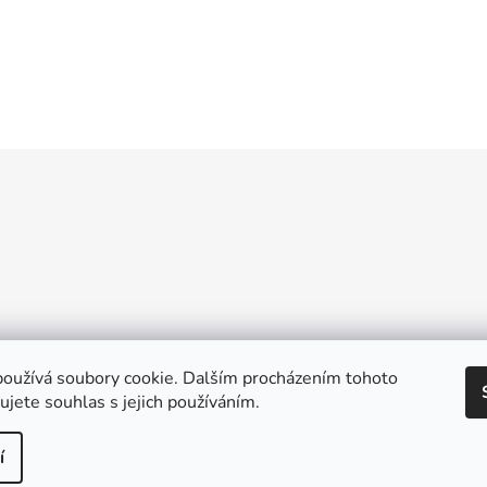
O
v
l
á
d
a
c
í
p
r
v
oužívá soubory cookie. Dalším procházením tohoto
k
jete souhlas s jejich používáním.
y
v
ý
í
p
práva vyhrazena.
Upravit nastavení cookies