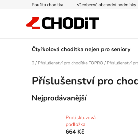
Přejít
Použitá chodítka
Všeobecné obchodní podmínky
na
obsah
Čtyřkolová chodítka nejen pro seniory
Domů
/
Příslušenství pro chodítka TOPRO
/
Příslušenství p
Příslušenství pro cho
Nejprodávanější
Protiskluzová
podložka
664 Kč